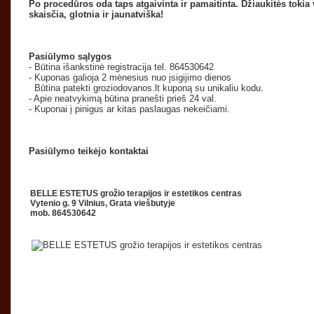
Po procedūros oda taps atgaivinta ir pamaitinta. Džiaukitės tokia 
skaisčia, glotnia ir jaunatviška!
Pasiūlymo sąlygos
- Būtina išankstinė registracija tel. 864530642
- Kuponas galioja 2 mėnesius nuo įsigijimo dienos
Būtina patekti groziodovanos.lt kuponą su unikaliu kodu.
- Apie neatvykimą būtina pranešti prieš 24 val.
- Kuponai į pinigus ar kitas paslaugas nekeičiami.
Pasiūlymo teikėjo kontaktai
BELLE ESTETUS grožio terapijos ir estetikos centras
Vytenio g. 9 Vilnius, Grata viešbutyje
mob. 864530642