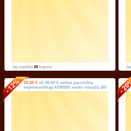
Jau nupirkta
20
kuponų
Ja
35,00 €
už 40,00 € vertės japonišką
imperatoriškąjį KOBIDO veido masažą (60
min.) Vilniuje!