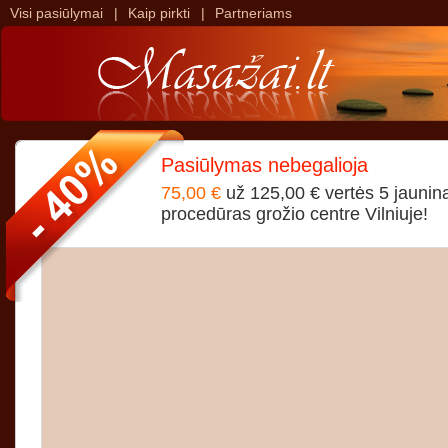
Visi pasiūlymai
|
Kaip pirkti
|
Partneriams
>
>
Pasiūlymas nebegalioja
75,00 €
už 125,00 € vertės 5 jaunin
procedūras grožio centre Vilniuje!