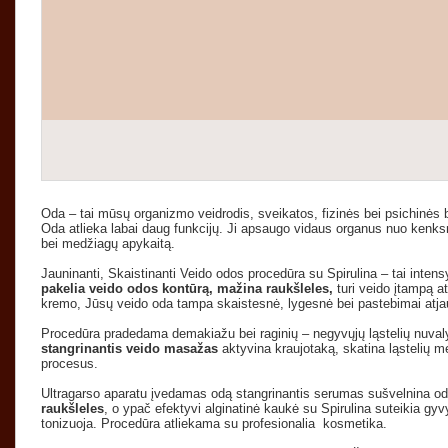
Oda – tai mūsų organizmo veidrodis, sveikatos, fizinės bei psichinės 
Oda atlieka labai daug funkcijų. Ji apsaugo vidaus organus nuo kenks
bei medžiagų apykaitą.
Jauninanti, Skaistinanti Veido odos procedūra su Spirulina – tai intensy
pakelia veido odos kontūrą, mažina raukšleles,
turi veido įtampą at
kremo, Jūsų veido oda tampa skaistesnė, lygesnė bei pastebimai atja
Procedūra pradedama demakiažu bei raginių – negyvųjų ląstelių nuval
stangrinantis veido masažas
aktyvina kraujotaką, skatina ląstelių m
procesus.
Ultragarso aparatu įvedamas odą stangrinantis serumas sušvelnina od
raukšleles
, o ypač efektyvi alginatinė kaukė su Spirulina suteikia gyv
tonizuoja. Procedūra atliekama su profesionalia kosmetika.