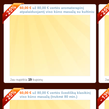
60,00 €
už 80,00 € vertės aromaterapinį
atpalaiduojantį viso kūno masažą su kultiniu
prancūzišku aliejumi (trukmė 90 min.)!
Jau nupirkta
19
kuponų
Ja
60,00 €
už 80,00 € vertės švedišką klasikinį
viso kūno masažą (trukmė 80 min.)
Karoliniškėse Vilniuje!