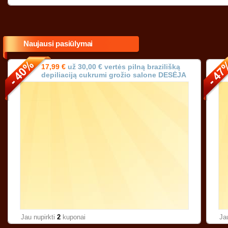
Naujausi pasiūlymai
17,99 €
už 30,00 € vertės pilną brazilišką
depiliaciją cukrumi grožio salone DESĖJA
Vilniuje!
Jau nupirkti
2
kuponai
Ja