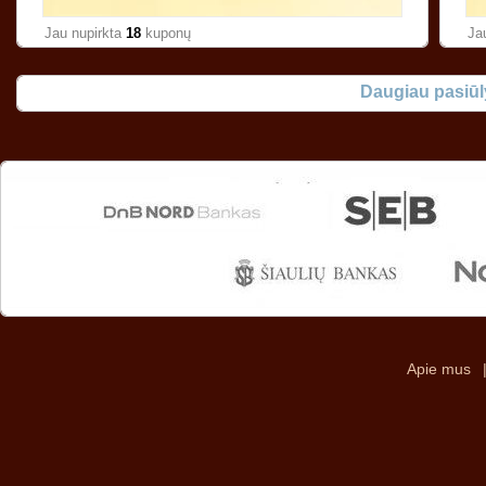
Jau nupirkta
18
kuponų
Ja
Daugiau pasiū
Apie mus