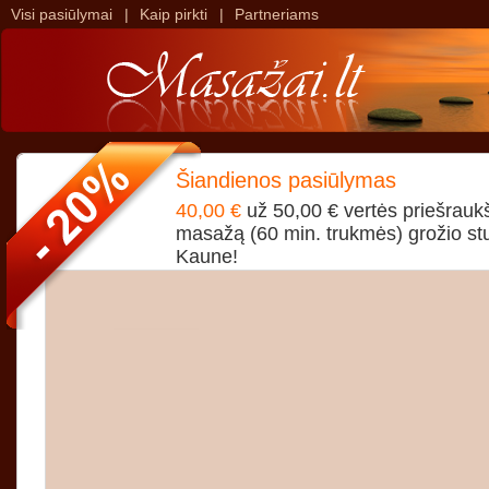
Visi pasiūlymai
|
Kaip pirkti
|
Partneriams
>
>
Šiandienos pasiūlymas
40,00 €
už 50,00 € vertės priešraukš
masažą (60 min. trukmės) grožio stu
Kaune!