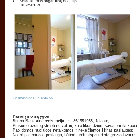
●
Veido kremas pagal Jūsų odos tipą.
Trukmė:1 val.
Kosmetologė Jolanta >>
Pasiūlymo sąlygos
Būtina išankstinė registracija tel.: 861551955, Jolanta;
Prašome užsiregistruoti ne vėliau, kaip likus dviem savaitėm iki kupo
Papildomos nuolaidos netaikomos ir nekeičiamos į kitas paslaugas;
Norint pasinaudoti paslauga, būtina turėti atspausdintą groziodovanos.