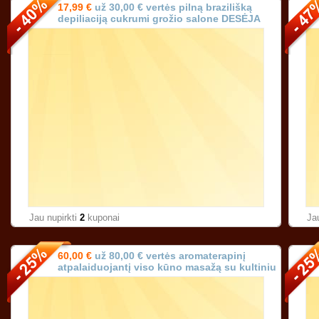
17,99 €
už 30,00 € vertės pilną brazilišką
depiliaciją cukrumi grožio salone DESĖJA
Vilniuje!
Jau nupirkti
2
kuponai
Ja
60,00 €
už 80,00 € vertės aromaterapinį
atpalaiduojantį viso kūno masažą su kultiniu
prancūzišku aliejumi (trukmė 90 min.)!