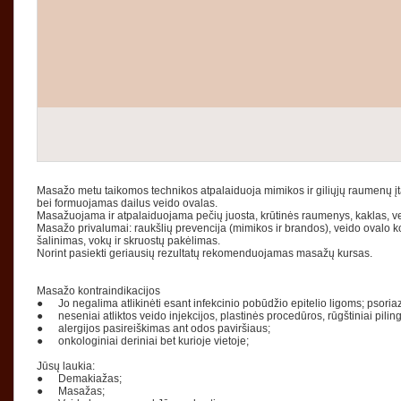
Masažo metu taikomos technikos atpalaiduoja mimikos ir giliųjų raumenų 
bei formuojamas dailus veido ovalas.
Masažuojama ir atpalaiduojama pečių juosta, krūtinės raumenys, kaklas, v
Masažo privalumai: raukšlių prevencija (mimikos ir brandos), veido ovalo 
šalinimas, vokų ir skruostų pakėlimas.
Norint pasiekti geriausių rezultatų rekomenduojamas masažų kursas.
Masažo kontraindikacijos
●
Jo negalima atlikinėti esant infekcinio pobūdžio epitelio ligoms; psori
●
neseniai atliktos veido injekcijos, plastinės procedūros, rūgštiniai pilin
●
alergijos pasireiškimas ant odos paviršiaus;
●
onkologiniai deriniai bet kurioje vietoje;
Jūsų laukia:
●
Demakiažas;
●
Masažas;