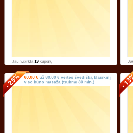
Jau nupirkta
19
kuponų
Ja
60,00 €
už 80,00 € vertės švedišką klasikinį
viso kūno masažą (trukmė 80 min.)
Karoliniškėse Vilniuje!