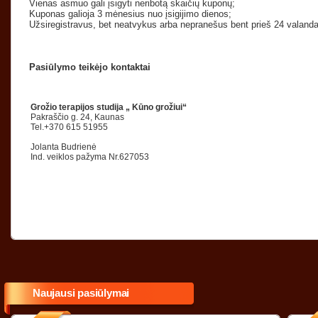
Vienas asmuo gali įsigyti neribotą skaičių kuponų;
Kuponas galioja 3 mėnesius nuo įsigijimo dienos;
Užsiregistravus, bet neatvykus arba nepranešus bent prieš 24 valan
Pasiūlymo teikėjo kontaktai
Grožio terapijos studija „ Kūno grožiui“
Pakraščio g. 24, Kaunas
Tel.+370 615 51955
Jolanta Budrienė
Ind. veiklos pažyma Nr.627053
Naujausi pasiūlymai