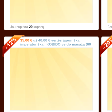
Jau nupirkta
20
kuponų
Ja
35,00 €
už 40,00 € vertės japonišką
imperatoriškąjį KOBIDO veido masažą (60
min.) Vilniuje!