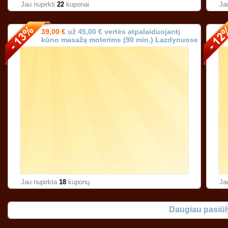
Jau nupirkti
22
kuponai
Ja
39,00 €
už 45,00 € vertės atpalaiduojantį
kūno masažą moterims (90 min.) Lazdynuose
Vilniuje!
Jau nupirkta
18
kuponų
Ja
Daugiau pasiū