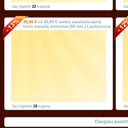
Jau nupirkti
22
kuponai
Ja
39,00 €
už 45,00 € vertės atpalaiduojantį
kūno masažą moterims (90 min.) Lazdynuose
Vilniuje!
Jau nupirkta
18
kuponų
Ja
Daugiau pasiū