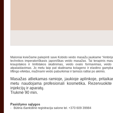
Maloniai kviečiame palepinti save Kobido veido masažu jaukiame “Ambrij
technikos imperatoriškasis japoniškas veido masažas. Tai terapinis mas
kraujotakos ir limfotakos skatinimas, veido ovalo formavimas, veid
atpalaidavimas. Jo metu taip pat skatinama kolageno ir elastino gamyb
liftingo efektas, mažinami veido paburkimai ir tamsūs ratilai po akimis.
Masažas atliekamas ramioje, jaukioje aplinkoje, pritai
metu naudojama profesionali kosmetika. Rezervuokite 
injekcijų ir aparatų.
Trukmė 90 min.
Pasiūlymo sąlygos
- Būtina išankstinė registracija salone tel.
+370 609 39984