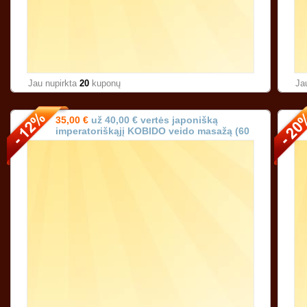
Jau nupirkta
20
kuponų
Ja
35,00 €
už 40,00 € vertės japonišką
imperatoriškąjį KOBIDO veido masažą (60
min.) Vilniuje!