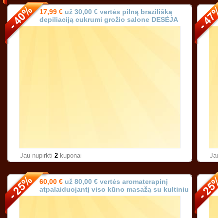
17,99 €
už 30,00 € vertės pilną brazilišką
depiliaciją cukrumi grožio salone DESĖJA
Vilniuje!
Jau nupirkti
2
kuponai
Ja
60,00 €
už 80,00 € vertės aromaterapinį
atpalaiduojantį viso kūno masažą su kultiniu
prancūzišku aliejumi (trukmė 90 min.)!