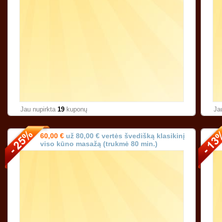
Jau nupirkta
19
kuponų
Ja
60,00 €
už 80,00 € vertės švedišką klasikinį
viso kūno masažą (trukmė 80 min.)
Karoliniškėse Vilniuje!