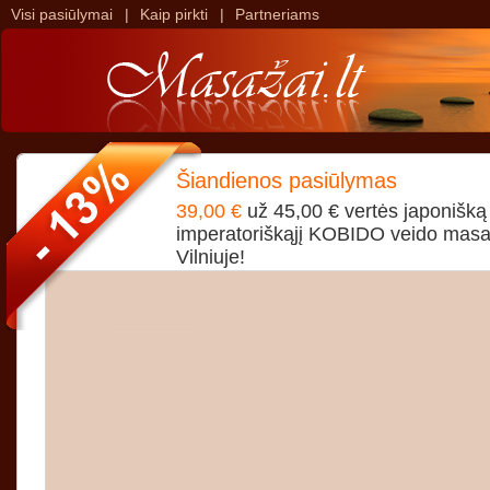
Visi pasiūlymai
|
Kaip pirkti
|
Partneriams
>
>
Šiandienos pasiūlymas
39,00 €
už 45,00 € vertės japonišką
imperatoriškąjį KOBIDO veido masa
Vilniuje!