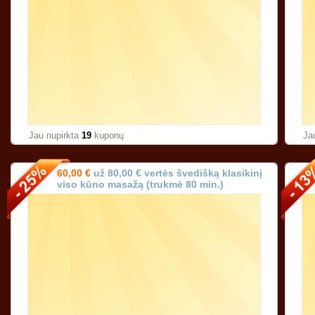
Jau nupirkta
19
kuponų
Ja
60,00 €
už 80,00 € vertės švedišką klasikinį
viso kūno masažą (trukmė 80 min.)
Karoliniškėse Vilniuje!