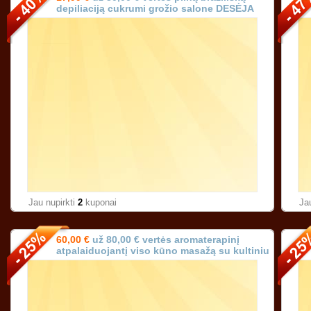
depiliaciją cukrumi grožio salone DESĖJA
Vilniuje!
Jau nupirkti
2
kuponai
Ja
60,00 €
už 80,00 € vertės aromaterapinį
atpalaiduojantį viso kūno masažą su kultiniu
prancūzišku aliejumi (trukmė 90 min.)!