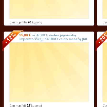
Jau nupirkta
20
kuponų
Ja
35,00 €
už 40,00 € vertės japonišką
imperatoriškąjį KOBIDO veido masažą (60
min.) Vilniuje!
Jau nupirkti
22
kuponai
Ja