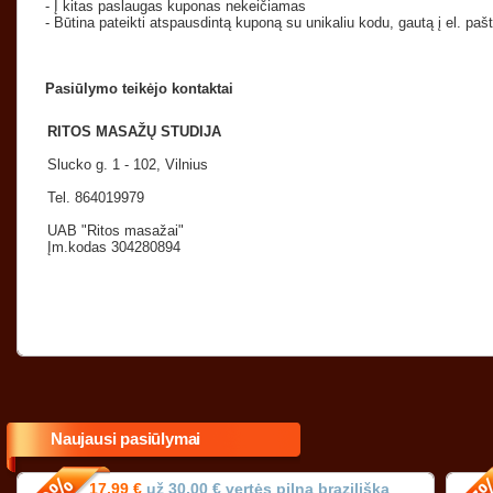
- Į kitas paslaugas kuponas nekeičiamas
- Būtina pateikti atspausdintą kuponą su unikaliu kodu, gautą į el. paš
Pasiūlymo teikėjo kontaktai
RITOS MASAŽŲ STUDIJA
Slucko g. 1 - 102, Vilnius
Tel.
864019979
UAB "Ritos masažai"
Įm.kodas 304280894
Naujausi pasiūlymai
17,99 €
už 30,00 € vertės pilną brazilišką