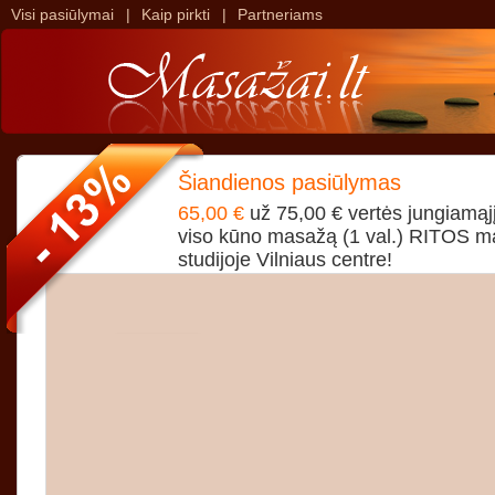
Visi pasiūlymai
|
Kaip pirkti
|
Partneriams
>
>
Šiandienos pasiūlymas
65,00 €
už 75,00 € vertės jungiamąjį 
viso kūno masažą (1 val.) RITOS 
studijoje Vilniaus centre!