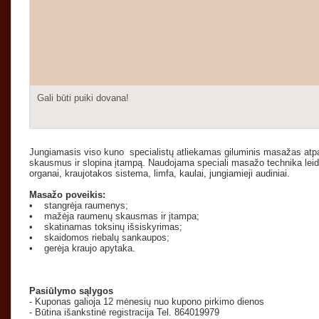
Gali būti puiki dovana!
Jungiamasis viso kuno specialistų atliekamas giluminis masažas atpa
skausmus ir slopina įtampą. Naudojama speciali masažo technika leidži
organai, kraujotakos sistema, limfa, kaulai, jungiamieji audiniai.
Masažo poveikis:
• stangrėja raumenys;
• mažėja raumenų skausmas ir įtampa;
• skatinamas toksinų išsiskyrimas;
• skaidomos riebalų sankaupos;
• gerėja kraujo apytaka.
Pasiūlymo sąlygos
- Kuponas galioja 12 mėnesių nuo kupono pirkimo dienos
- Būtina išankstinė registracija Tel.
864019979