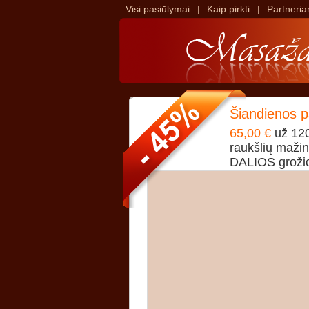
Visi pasiūlymai
|
Kaip pirkti
|
Partneri
>
>
Šiandienos 
65,00 €
už 120
raukšlių mažin
DALIOS grožio