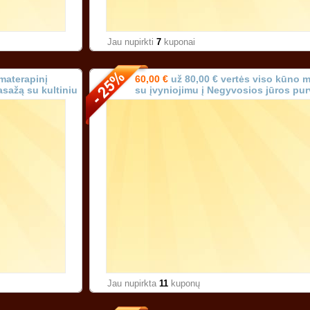
Jau nupirkti
7
kuponai
materapinį
60,00 €
už 80,00 € vertės viso kūno 
asažą su kultiniu
su įvyniojimu į Negyvosios jūros pur
 90 min.)!
(trukmė 90 min.) Karoliniškėse Vilniu
Jau nupirkta
11
kuponų