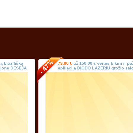
ą brazilišką
79,00 €
už 150,00 € vertės bikini ir p
salone DESĖJA
epiliaciją DIODO LAZERIU grožio sal
DESĖJA Vilniuje!