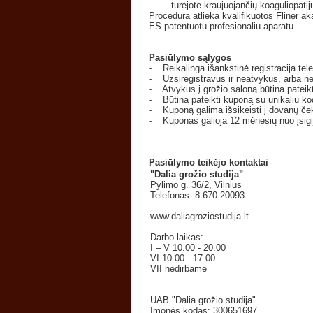
turėjote kraujuojančių koaguliopatijų 
Procedūra atlieka kvalifikuotos Fliner ak
ES patentuotu profesionaliu aparatu.
Pasiūlymo sąlygos
- Reikalinga išankstinė registracija tel
- Uzsiregistravus ir neatvykus, arba n
- Atvykus į grožio saloną būtina pateik
- Būtina pateikti kuponą su unikaliu ko
- Kuponą galima išsikeisti į dovanų ček
- Kuponas galioja 12 mėnesių nuo įsigi
Pasiūlymo teikėjo kontaktai
"Dalia grožio studija"
Pylimo g. 36/2, Vilnius
Telefonas: 8 670 20093
www.daliagroziostudija.lt
Darbo laikas:
I – V 10.00 - 20.00
VI 10.00 - 17.00
VII nedirbame
UAB "Dalia grožio studija"
Įmonės kodas: 300651697