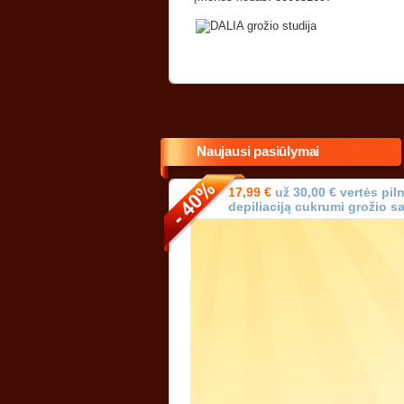
Naujausi pasiūlymai
17,99 €
už 30,00 € vertės piln
depiliaciją cukrumi grožio 
Vilniuje!