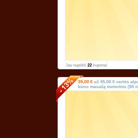
Jau nupirkti
22
kuponai
39,00 €
už 45,00 € vertės atp
kūno masažą moterims (90 
Vilniuje!