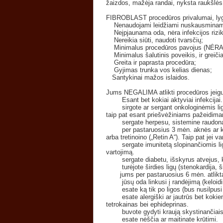
žaizdos, mažėja randai, nyksta raukšlės
FIBROBLAST procedūros privalumai, lygi
Nenaudojami leidžiami nuskausminamie
Neįpjaunama oda, nėra infekcijos rizi
Nereikia siūti, naudoti tvarsčių;
Minimalus procedūros pavojus (NĖRA ap
Minimalus šalutinis poveikis, ir greičia
Greita ir paprasta procedūra;
Gyjimas trunka vos kelias dienas;
Santykinai mažos islaidos.
Jums NEGALIMA atlikti procedūros jeigu
Esant bet kokiai aktyviai infekcijai.
sirgote ar sergant onkologinėmis ligo
taip pat esant priešvėžiniams pažeidima
sergate herpesu, sistemine raudonąja vi
per pastaruosius 3 mėn. aknės ar kitom
arba tretinoino („Retin A“). Taip pat jei va
sergate imunitetą slopinančiomis ligoms
vartojimą.
sergate diabetu, išskyrus atvejus, ka
turėjote širdies ligų (stenokardija, ši
jums per pastaruosius 6 mėn. atlikta 
jūsų oda linkusi į randėjimą (keloidini
esate ką tik po ligos (bus nusilpusi 
esate alergiški ar jautrūs bet kokiem
tetrokainas bei ephideprinas.
buvote gydyti kraują skystinančiais v
esate nėščia ar maitinate krūtimi.