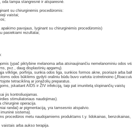
, oda tampa stangresnė ir atsparesnė.
nant su chirurginėmis procedūromis:
ji vaistai;
kos;
akimo pavojaus, lyginant su chirurginėmis procedūromis)
u pasiekiami rezultatai;
:
mis (ypač piktybine melanoma arba atsinaujinančiu nemelanominiu odos vė
ms, pvz., daug displastinių apgamų).
lklige, porfirija, sunkia odos liga, sunkios formos akne, psoriazė arba ba
s odos būklėms gydyti oraliniu būdu buvo vartota izotretinoino („Roaccut
rtojote tetracikliną ar jonažolių preparatus.
, įskaitant AIDS ir ŽIV infekciją, taip pat imunitetą slopinančių vaistų
i jis kontroliuojamas.
rdies stimuliatoriaus naudojimas).
chirurginė operacija.
ai randai) ar pigmentaciją, yra tamsesnio atspalvio.
imuninė sistema).
s procedūros metu naudojamiems produktams t.y. lidokainas, benzokainas,
aistais arba aukso terapija.