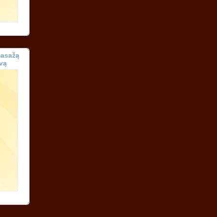
masažą
vą
je!