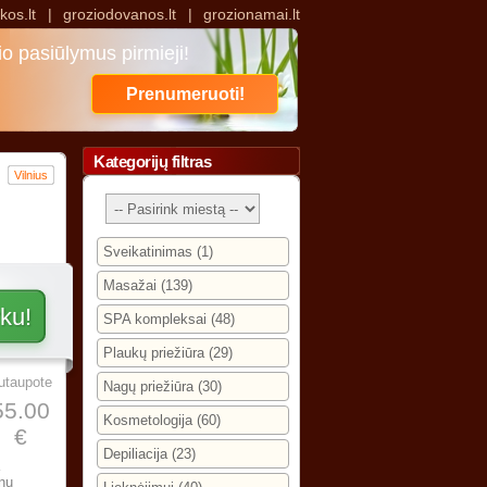
kos.lt
|
groziodovanos.lt
|
grozionamai.lt
o pasiūlymus pirmieji!
Prenumeruoti!
Kategorijų filtras
Vilnius
Sveikatinimas (1)
Masažai (139)
SPA kompleksai (48)
Plaukų priežiūra (29)
utaupote
Nagų priežiūra (30)
55.00
Kosmetologija (60)
€
Depiliacija (23)
nų