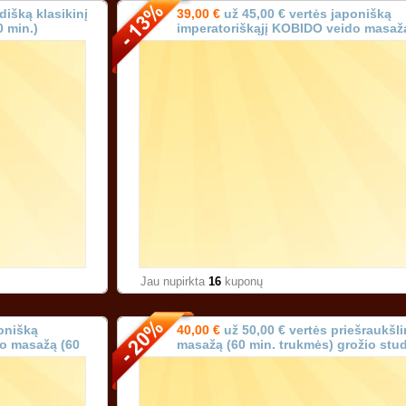
dišką klasikinį
39,00 €
už 45,00 € vertės japonišką
 min.)
imperatoriškąjį KOBIDO veido masaž
min.) Vilniuje!
Jau nupirkta
16
kuponų
onišką
40,00 €
už 50,00 € vertės priešraukšli
do masažą (60
masažą (60 min. trukmės) grožio stud
Kaune!