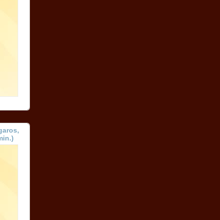
garos,
min.)