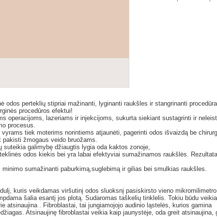
dos perteklių stipriai mažinanti, lyginanti raukšles ir stangrinanti procedūra
urginės procedūros efektui!
ms operacijoms, lazeriams ir injekcijoms, sukurta siekiant sustagrinti ir neleist
imo procesus.
 vyrams tiek moterims norintiems atjaunėti, pagerinti odos išvaizdą be chirurg
jant pakisti žmogaus veido bruožams.
suteikia galimybę džiaugtis lygia oda kaktos zonoje,
teklinės odos kiekis bei yra labai efektyviai sumažinamos raukšlės. Rezultat
iki minimo sumažinanti paburkimą,suglebimą ir gilias bei smulkias raukšles.
lį, kuris veikdamas viršutinį odos sluoksnį pasiskirsto vieno mikromilimetro 
empdama šalia esantį jos plotą. Sudaromas taškelių tinklelis. Tokiu būdu veiki
ie atsinaujina . Fibroblastai, tai jungiamojojo audinio ląstelės, kurios gamina
žiagas. Atsinaujinę fibroblastai veikia kaip jaunystėje, oda greit atsinaujina, 