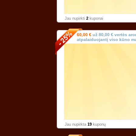
Jau nupirkti
2
kuponai
60,00 €
už 80,00 € vertės aro
atpalaiduojantį viso kūno m
prancūzišku aliejumi (trukmė
Jau nupirkta
19
kuponų