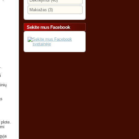
Lieknėjimui (40)
Makiažas (3)
Sekite mus Facebook
.
i
inių
as
plote.
ami
gyja