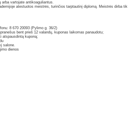
arba vartojate antikoaguliantus.
ademijoje atestuotos meistrės, turinčios tarptautinį diplomą. Meistrės dirba tik
efonu: 8 670 20093 (Pylimo g. 36/2)
epranešus bent prieš 12 valandų, kuponas laikomas panaudotu;
ti atspausdintą kuponą;
du
į salone.
jimo dienos