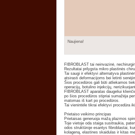
Naujiena!
FIBROBLAST tai neinvazinė, nechirurginė o
Rezultatai prilygsta mikro plastinės chir
Tai saugi ir efektyvi alternatyva plastinė
atsirasti deformacijoms bei letinti senėj
Šios procedūros gali būti atliekamos tiek
operacijų, botulino injekcijų, nerizikuo
FIBROBLAST aparatas daugeliui klienčių 
po šios procedūros stipriai sumažėja per
matomas iš kart po procedūros.
Tai vienintėle tikrai efektyvi procedūra 
Prietaiso veikimo principas
Prietaisas generuoja mažą plazmos spindu
Toje vietoje oda staiga susitraukia, pat
odos struktūroje esantys fibroblastai, kur
kolageną, elastines skaidulas ir kitas med