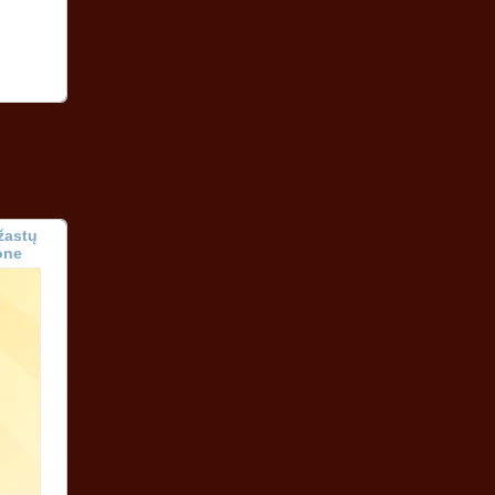
ažastų
one