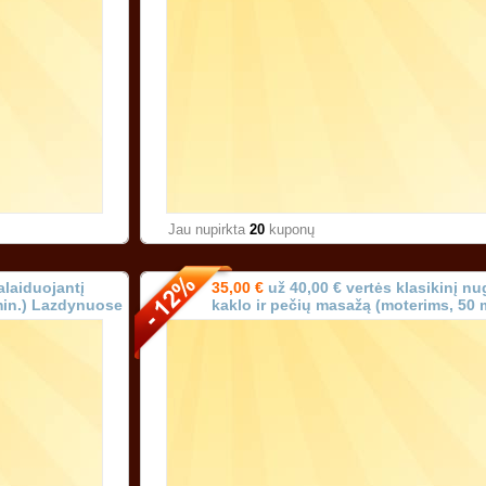
Jau nupirkta
20
kuponų
alaiduojantį
35,00 €
už 40,00 € vertės klasikinį nu
min.) Lazdynuose
kaklo ir pečių masažą (moterims, 50 
Lazdynuose Vilniuje!