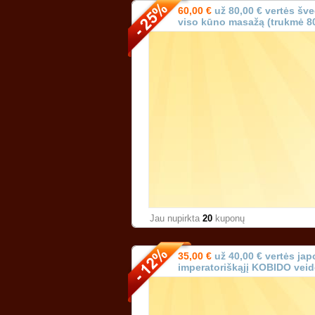
60,00 €
už 80,00 € vertės šve
viso kūno masažą (trukmė 80
Karoliniškėse Vilniuje!
Jau nupirkta
20
kuponų
35,00 €
už 40,00 € vertės jap
imperatoriškąjį KOBIDO vei
min.) Vilniuje!