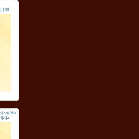
ą (90
nį veido
ijoje