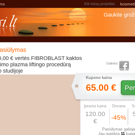
ams
kosmeti
Kiti mūsų projektai:
Gaukite groži
pasiūlymas
,00 € vertės FIBROBLAST kaktos
imo plazma liftingo procedūrą
Dalinkis:
 studijoje
Kupono kaina
65.00 €
Įprasta kaina
Dovana
S
120.00
-45%
€
Pasiūlymas galioja
Jau nupirkta
11
kupo