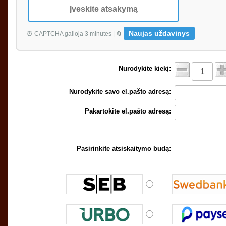
Naujas uždavinys
⏰ CAPTCHA galioja 3 minutes | 🔄
Nurodykite kiekį:
Nurodykite savo el.pašto adresą:
Pakartokite el.pašto adresą:
Pasirinkite atsiskaitymo budą: