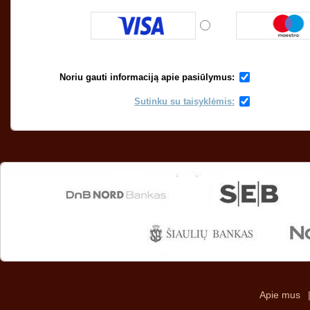
Noriu gauti informaciją apie pasiūlymus:
Sutinku su taisyklėmis:
Apie mus