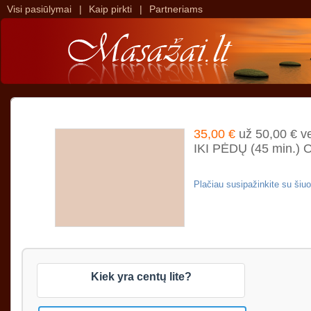
Visi pasiūlymai
|
Kaip pirkti
|
Partneriams
>
>
35,00 €
už 50,00 € 
IKI PĖDŲ (45 min.) 
Plačiau susipažinkite su ši
Kiek yra centų lite?