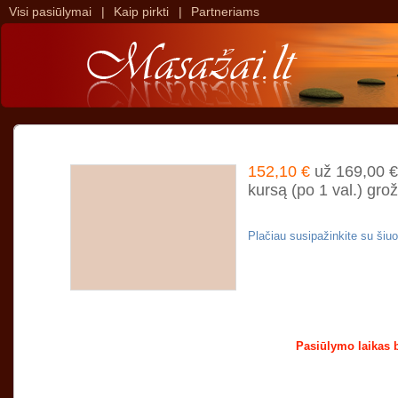
Visi pasiūlymai
|
Kaip pirkti
|
Partneriams
>
>
152,10 €
už 169,00 €
kursą (po 1 val.) gro
Plačiau susipažinkite su ši
Pasiūlymo laikas 