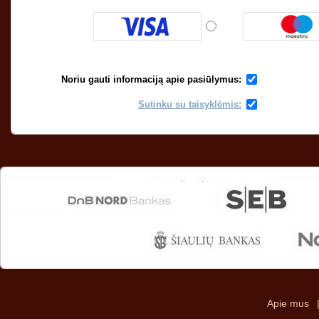
Noriu gauti informaciją apie pasiūlymus:
Sutinku su taisyklėmis:
Apie mus