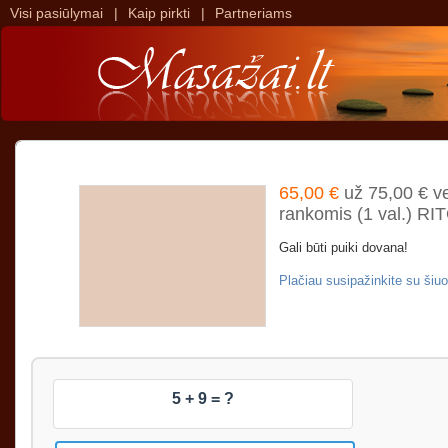
Visi pasiūlymai
|
Kaip pirkti
|
Partneriams
>
>
65,00 €
už 75,00 € ve
rankomis (1 val.) RI
Gali būti puiki dovana!
Plačiau susipažinkite su ši
5 + 9 = ?