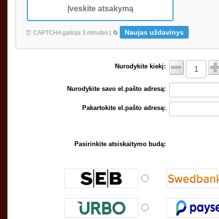
Naujas uždavinys
⏰ CAPTCHA galioja 3 minutes | 🔄
Nurodykite kiekį:
Nurodykite savo el.pašto adresą:
Pakartokite el.pašto adresą:
Pasirinkite atsiskaitymo budą: