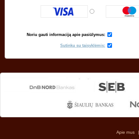
Noriu gauti informaciją apie pasiūlymus:
Sutinku su taisyklėmis:
Apie mus