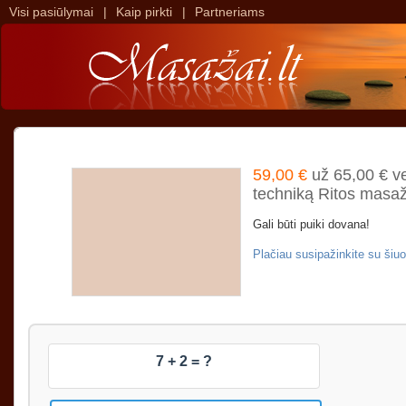
Visi pasiūlymai
|
Kaip pirkti
|
Partneriams
>
>
59,00 €
už 65,00 € ve
techniką Ritos masažų
Gali būti puiki dovana!
Plačiau susipažinkite su ši
7 + 2 = ?