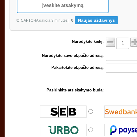
Naujas uždavinys
⏰ CAPTCHA galioja 3 minutes | 🔄
Nurodykite kiekį:
Nurodykite savo el.pašto adresą:
Pakartokite el.pašto adresą:
Pasirinkite atsiskaitymo budą: